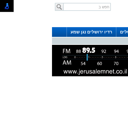
לים
רדיו ירושלים נגן שמע