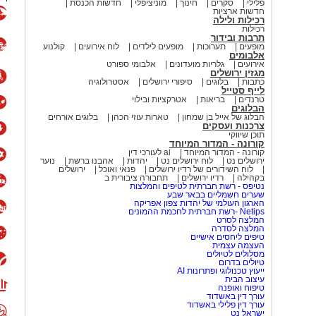
פלילי
סקרים
חינוך
מוניציפלי
חדשות הכנסת
חדשות ארציות
רכילות ולילה
רכילות
תרבות ובידור
מופעים
תערוכות
מופעים לילדים
לוח אירועים
קולנוע
אלבומים
אירועים
גלריות מועדונים
אלבומי ספורט
מגזין ירושלים
כתבות
בלוגים
סיפורי ירושלים
אסטרולוגיה
לייף סטייל
טרנדים
בריאות
אטרקציות ובילוי
הבלוגים
הבלוג של אייל בן שמחון
טארות עוזי הכהן
בלוגים אורחים
צרכנות ועסקים
תוכן שיווקי
קורונה - המדור המיוחד
קורונה - המדור המיוחד
ai לעורכי דין
ירושלים נט
לוח ירושלים נט
יהדות
אהבנו ברשת
נוער
לוח השידורים של רדיו ירושלים
פנאי ואוכל
ירושלים
בקהילה
רדיו ירושלים
תחבורה ציבורית ב
נטיפס - רשת חברתית לטיפים והמלצות
שערים חשמליים בבאר שבע
הארגון העולמי של יהדות צפון אפריקה
Netips -רשת חברתית לחכמת ההמונים
המלצה לסרט
המלצה לסדרה
טיפים ליחסים אישיים
העצמה עצמית
מסלולים לטיולים
טיולים בדרום
ייעוץ טכנולוגי ופתרונות AI
עיצוב הבית
טיפוח ואופנה
עורך דין באשדוד
עורך דין פלילי באשדוד
ישראל נט