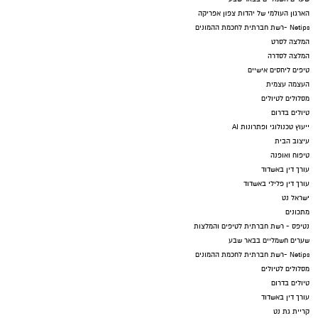
הארגון העולמי של יהדות צפון אפריקה
Netips -רשת חברתית לחכמת ההמונים
המלצה לסרט
המלצה לסדרה
טיפים ליחסים אישיים
העצמה עצמית
מסלולים לטיולים
טיולים בדרום
ייעוץ טכנולוגי ופתרונות AI
עיצוב הבית
טיפוח ואופנה
עורך דין באשדוד
עורך דין פלילי באשדוד
ישראל נט
מתכונים
נטיפס - רשת חברתית לטיפים והמלצות
שערים חשמליים בבאר שבע
Netips -רשת חברתית לחכמת ההמונים
מסלולים לטיולים
טיולים בדרום
עורך דין באשדוד
קריית גת נט