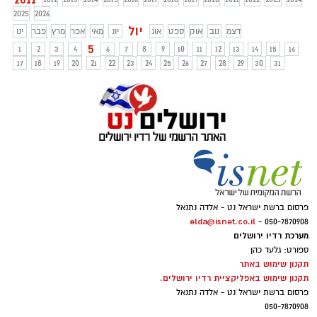
תוך סיכון חייהם. במחלקה לקידום נוער
2025
2026
בעיריית ירושלים מנהלים פרויקטים למיגור
יול
דצמ
נוב
אוק
ספט
אוג
יונ
מאי
אפר
מרץ
פבר
ינו
התופעה, אך נתקלים באטימות ובאוזלת יד
5
1
2
3
4
6
7
8
9
10
11
12
13
14
15
16
מצד רשויות המדינה
17
18
19
20
21
22
23
24
25
26
27
28
29
30
31
פרסום ברשת ישראל נט - אלדה נתנאל
elda@isnet.co.il
050-7870908 -
מערכת רדיו ירושלים
ספורט: גלעד כהן
תקנון שימוש באתר
תקנון שימוש באפליקציית רדיו ירושלים.
פרסום ברשת ישראל נט - אלדה נתנאל
050-7870908