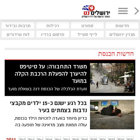
חדשות
ספורט
רכילות
תרבות ובידור
מגזין ירושלים
לייף סטייל
פרסום ברדיו
לוח שידורים
חדשות הכנסת
משרד התחבורה: על סיטיפס
להיערך להפעלת הרכבת הקלה
במועד
וועדת הכלכלה של הכנסת דנה בשאלת מועד
הפעלתה של הרכבת הקלה. משרד התחבורה
הבהיר כי הוא מצפה שהרכבת תפעל סמוך
בכל רגע ישנם כ-15 ילדים מקבצי
למועד המתוכנן, על רקע בעיית אישור תוכנת
נדבות בצמתים בעיר
הרמזורים
בדיון מיוחד בוועדה לזכויות הילד בכנסת,
עולה תמונת מצב מדאיגה של תופעה בה
ילדים קטנים עוסקים ברוכלות ובקיבוץ נדבות
בצמתים, ללא תנאים בסיסיים ולעיתים אף
2011
2012
2013
2014
2015
2016
2017
2018
2019
2020
2021
2022
2023
2024