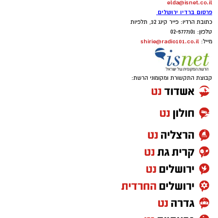
elda@isnet.co.il
פרסום ברדיו ירושלים
כתובת הרדיו: פייר קינג 32, תלפיות
טלפון: 02-5777101
shirie@radio101.co.il
מייל:
קבוצת התקשורת ומקומוני הרשת: