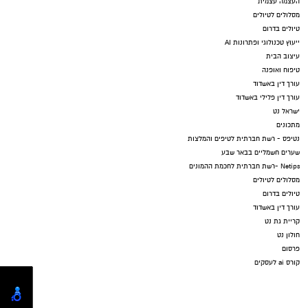
העצמה עצמית
מסלולים לטיולים
טיולים בדרום
ייעוץ טכנולוגי ופתרונות AI
עיצוב הבית
טיפוח ואופנה
עורך דין באשדוד
עורך דין פלילי באשדוד
ישראל נט
מתכונים
נטיפס - רשת חברתית לטיפים והמלצות
שערים חשמליים בבאר שבע
Netips -רשת חברתית לחכמת ההמונים
מסלולים לטיולים
טיולים בדרום
עורך דין באשדוד
קריית גת נט
חולון נט
פרסום
קורס ai לעסקים