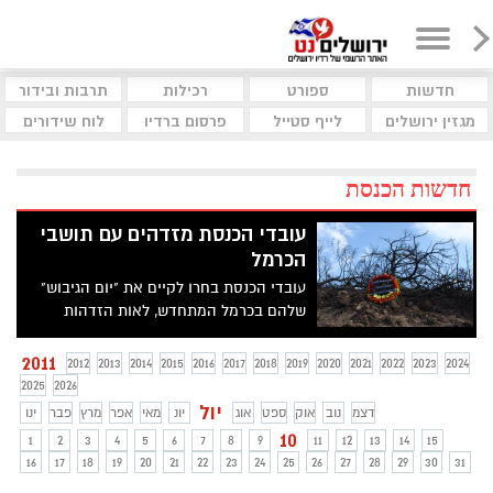
חדשות
ספורט
רכילות
תרבות ובידור
מגזין ירושלים
לייף סטייל
פרסום ברדיו
לוח שידורים
חדשות הכנסת
עובדי הכנסת מזדהים עם תושבי
הכרמל
עובדי הכנסת בחרו לקיים את "יום הגיבוש"
שלהם בכרמל המתחדש, לאות הזדהות
והפגנת תמיכה בתושבי האזור
2011
2012
2013
2014
2015
2016
2017
2018
2019
2020
2021
2022
2023
2024
2025
2026
יול
דצמ
נוב
אוק
ספט
אוג
יונ
מאי
אפר
מרץ
פבר
ינו
10
1
2
3
4
5
6
7
8
9
11
12
13
14
15
16
17
18
19
20
21
22
23
24
25
26
27
28
29
30
31