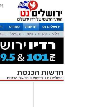
09 אוגוסט 2026 / 14:20
ירושלים נט
חדשות
ספורט
רכ
פלילי
סקרים
חינוך
מוניציפלי
חדש
לפרסום ברדיו צרו קשר
לוח שדורים
|
|
|
|
חדשות הכנסת
ירושלים נט
>
חדשות
>
חדשות הכנסת