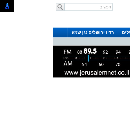
לים
רדיו ירושלים נגן שמע