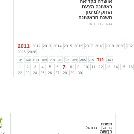
אושרה בקריאה
ראשונה הצעת
החוק למימון
השנה הראשונה
לסטודנטים
16:44 / 07.11.11
בוגרי שירות
לאומי בעיר
...
2011
2012
2013
2014
2015
2016
2017
2018
2019
2020
202
2025
2026
נוב
דצמ
אוק
ספט
אוג
יול
יונ
מאי
אפר
מרץ
פבר
ינו
7
1
2
3
4
5
6
8
9
10
11
12
13
14
15
16
22
23
24
25
26
27
28
29
30
ספורט
כדורגל
כדורסל
חדשות
קבו