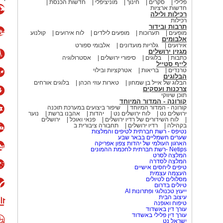
פלילי
סקרים
חינוך
מוניציפלי
חדשות הכנסת
חדשות ארציות
רכילות ולילה
רכילות
תרבות ובידור
מופעים
תערוכות
מופעים לילדים
לוח אירועים
קולנוע
אלבומים
אירועים
גלריות מועדונים
אלבומי ספורט
מגזין ירושלים
כתבות
בלוגים
סיפורי ירושלים
אסטרולוגיה
לייף סטייל
טרנדים
בריאות
אטרקציות ובילוי
הבלוגים
הבלוג של אייל בן שמחון
טארות עוזי הכהן
בלוגים אורחים
צרכנות ועסקים
תוכן שיווקי
קורונה - המדור המיוחד
קורונה - המדור המיוחד
שיפור ביצועים במערכת תוכנה
ירושלים נט
לוח ירושלים נט
יהדות
אהבנו ברשת
נוער
לוח השידורים של רדיו ירושלים
פנאי ואוכל
ירושלים
בקהילה
רדיו ירושלים
תחבורה ציבורית ב
נטיפס - רשת חברתית לטיפים והמלצות
שערים חשמליים בבאר שבע
הארגון העולמי של יהדות צפון אפריקה
Netips -רשת חברתית לחכמת ההמונים
המלצה לסרט
המלצה לסדרה
טיפים ליחסים אישיים
העצמה עצמית
מסלולים לטיולים
טיולים בדרום
ייעוץ טכנולוגי ופתרונות AI
עיצוב הבית
טיפוח ואופנה
עורך דין באשדוד
עורך דין פלילי באשדוד
ישראל נט