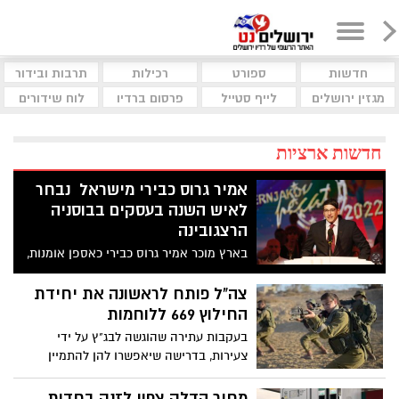
חדשות
ספורט
רכילות
תרבות ובידור
מגזין ירושלים
לייף סטייל
פרסום ברדיו
לוח שידורים
חדשות ארציות
אמיר גרוס כבירי מישראל נבחר
לאיש השנה בעסקים בבוסניה
הרצגובינה
בארץ מוכר אמיר גרוס כבירי כאספן אומנות,
בבוסניה הוא השקיע במפעל כושל -
"אלומיניג' תעשיות והפך אותו למפעל יצוא
צה"ל פותח לראשונה את יחידת
משגשג. בנוסף השקיע כבירי בקבוצת כדורגל
החילוץ 669 ללוחמות
מקומית שלקחה את אליפות המדינה וכמובן
בעקבות עתירה שהוגשה לבג"ץ על ידי
העשיר את המדינה בתערוכות אומנות
צעירות, בדרישה שיאפשרו להן להתמיין
יוקרתיות. תוך זמן קצר הוא הפך לאחד
ולהתגייס ליחידות עילית צה"ל יפתח את
האנשים המוערכים בבוסניה הרצגובינה
יחידת החילוץ המיוחדת 669 גם לנשים
מחיר הדלק צפוי לזנק בחדות