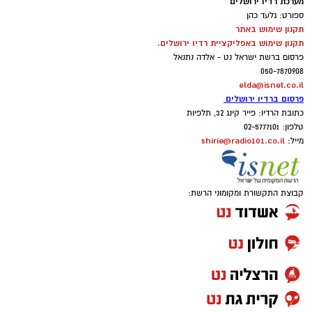
מערכת רדיו ירושלים
ספורט: גלעד כהן
תקנון שימוש באתר
תקנון שימוש באפליקציית רדיו ירושלים.
פרסום ברשת ישראל נט - אלדה נתנאל
050-7870908
elda@isnet.co.il
פרסום ברדיו ירושלים
כתובת הרדיו: פייר קינג 32, תלפיות
טלפון: 02-5777101
shirie@radio101.co.il
מייל:
קבוצת התקשורת ומקומוני הרשת: