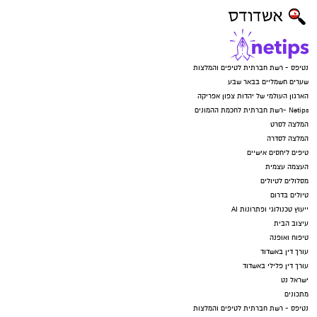
נטיפס - רשת חברתית לטיפים והמלצות
שערים חשמליים בבאר שבע
הארגון העולמי של יהדות צפון אפריקה
Netips -רשת חברתית לחכמת ההמונים
המלצה לסרט
המלצה לסדרה
טיפים ליחסים אישיים
העצמה עצמית
מסלולים לטיולים
טיולים בדרום
ייעוץ טכנולוגי ופתרונות AI
עיצוב הבית
טיפוח ואופנה
עורך דין באשדוד
עורך דין פלילי באשדוד
ישראל נט
מתכונים
נטיפס - רשת חברתית לטיפים והמלצות