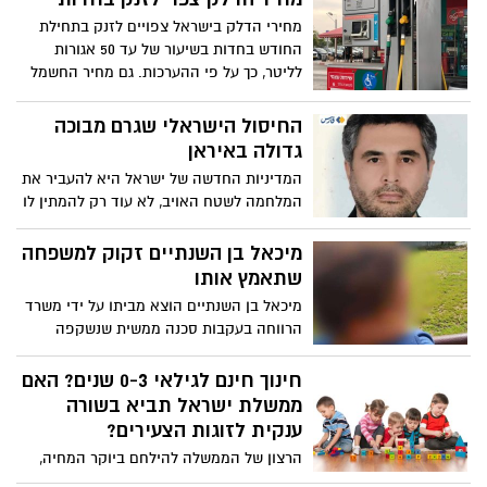
לוחמות. בצה"ל הדגישו כי המיונים ליחידה
מחירי הדלק בישראל צפויים לזנק בתחילת
ימשיכו על פי הדרישות המבצעיות הקיימות
החודש בחדות בשיעור של עד 50 אגורות
כיום. המלצות לרמטכ"ל: לשלב נשים ביחידת
לליטר, כך על פי ההערכות. גם מחיר החשמל
החילוץ היוקרתית ובחטיבת חי"ר
צפוי לעלות בכ-10 לקוט"ש
החיסול הישראלי שגרם מבוכה
גדולה באיראן
המדיניות החדשה של ישראל היא להעביר את
המלחמה לשטח האויב, לא עוד רק להמתין לו
ולנסות לסכל פיגועים, אלא ליזום פעולות
התקפיות שישבשו את מערך הלחימה
מיכאל בן השנתיים זקוק למשפחה
והפיקוד שלו. הבושה הגדולה של הנהגת
שתאמץ אותו
איראן - ההתנקשות חושפת את חדירותו ואת
מיכאל בן השנתיים הוצא מביתו על ידי משרד
חוסר יכולתו של המשטר להגן על אנשיו בתוך
הרווחה בעקבות סכנה ממשית שנשקפה
המדינה - הכיצד ישראל מגיעה בקלות לביתו
לחייו. מזה מספר חודשים שהוא מתגורר אצל
של קולונל בכיר ומחסלת אותו בלב טהרן
משפחת אומנת חירום - מקלט זמני עבור
חינוך חינם לגילאי 0-3 שנים? האם
כאילו היה בישראל או בעזה.
ילדים שיש להוציאם בדחיפות מביתם. מיכאל
ממשלת ישראל תביא בשורה
זקוק כעת זקוק לבית קבוע וחם, הוא זקוק
ענקית לזוגות הצעירים?
למשפחה שתעניק לו יציבות אהבה ומענה
הרצון של הממשלה להילחם ביוקר המחיה,
לכל צרכיו והוא עדין ממתין למי שיאמץ אותו.
עודף התקציבים שנוצרו בקופה והעובדה