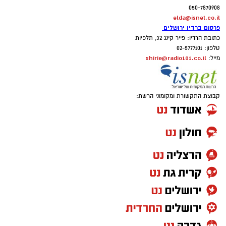
050-7870908
elda@isnet.co.il
פרסום ברדיו ירושלים
כתובת הרדיו: פייר קינג 32, תלפיות
טלפון: 02-5777101
shirie@radio101.co.il
מייל:
קבוצת התקשורת ומקומוני הרשת: