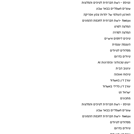
נטיפס - רשת חברתית לטיפים והמלצות
שערים חשמליים בבאר שבע
הארגון העולמי של יהדות צפון אפריקה
Netips -רשת חברתית לחכמת ההמונים
המלצה לסרט
המלצה לסדרה
טיפים ליחסים אישיים
העצמה עצמית
מסלולים לטיולים
טיולים בדרום
ייעוץ טכנולוגי ופתרונות AI
עיצוב הבית
טיפוח ואופנה
עורך דין באשדוד
עורך דין פלילי באשדוד
ישראל נט
מתכונים
נטיפס - רשת חברתית לטיפים והמלצות
שערים חשמליים בבאר שבע
Netips -רשת חברתית לחכמת ההמונים
מסלולים לטיולים
טיולים בדרום