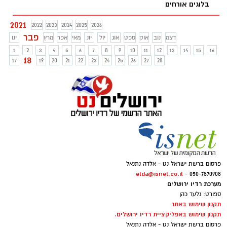
בלוגים אורחים
2021
2022
2023
2024
2025
2026
פבר
דצמ
נוב
אוק
ספט
אוג
יול
יונ
מאי
אפר
מרץ
ינו
1
2
3
4
5
6
7
8
9
10
11
12
13
14
15
16
18
17
19
20
21
22
23
24
25
26
27
28
פרסום ברשת ישראל נט - אלדה נתנאל
elda@isnet.co.il
050-7870908 -
מערכת רדיו ירושלים
ספורט: גלעד כהן
תקנון שימוש באתר
תקנון שימוש באפליקציית רדיו ירושלים.
פרסום ברשת ישראל נט - אלדה נתנאל