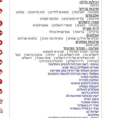
רכילות ולילה
רכילות
תרבות ובידור
מופעים
תערוכות
מופעים לילדים
לוח אירועים
קולנוע
אלבומים
אירועים
גלריות מועדונים
אלבומי ספורט
מגזין ירושלים
כתבות
בלוגים
סיפורי ירושלים
אסטרולוגיה
לייף סטייל
טרנדים
בריאות
אטרקציות ובילוי
הבלוגים
הבלוג של אייל בן שמחון
טארות עוזי הכהן
בלוגים אורחים
צרכנות ועסקים
תוכן שיווקי
קורונה - המדור המיוחד
קורונה - המדור המיוחד
קורס ai לעסקים
ירושלים נט
לוח ירושלים נט
יהדות
אהבנו ברשת
נוער
לוח השידורים של רדיו ירושלים
פנאי ואוכל
ירושלים
בקהילה
רדיו ירושלים
תחבורה ציבורית ב
נטיפס - רשת חברתית לטיפים והמלצות
שערים חשמליים בבאר שבע
הארגון העולמי של יהדות צפון אפריקה
Netips -רשת חברתית לחכמת ההמונים
המלצה לסרט
המלצה לסדרה
טיפים ליחסים אישיים
העצמה עצמית
מסלולים לטיולים
טיולים בדרום
ייעוץ טכנולוגי ופתרונות AI
עיצוב הבית
טיפוח ואופנה
עורך דין באשדוד
עורך דין פלילי באשדוד
ישראל נט
מתכונים