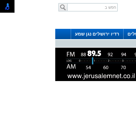
לים
רדיו ירושלים נגן שמע