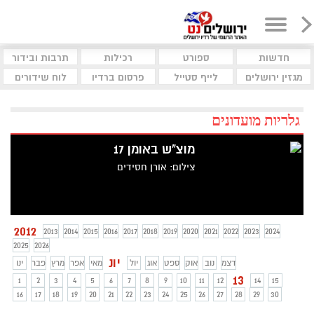
חדשות
ספורט
רכילות
תרבות ובידור
מגזין ירושלים
לייף סטייל
פרסום ברדיו
לוח שידורים
גלריות מועדונים
מוצ"ש באומן 17
צילום: אורן חסידים
2012
2013
2014
2015
2016
2017
2018
2019
2020
2021
2022
2023
2024
2025
2026
יונ
דצמ
נוב
אוק
ספט
אוג
יול
מאי
אפר
מרץ
פבר
ינו
13
1
2
3
4
5
6
7
8
9
10
11
12
14
15
16
17
18
19
20
21
22
23
24
25
26
27
28
29
30