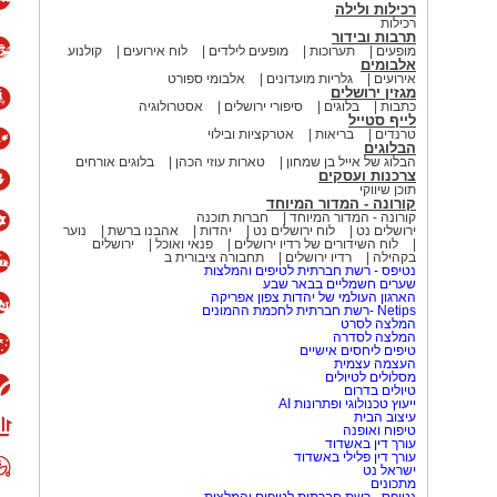
רכילות ולילה
רכילות
תרבות ובידור
מופעים
תערוכות
מופעים לילדים
לוח אירועים
קולנוע
אלבומים
אירועים
גלריות מועדונים
אלבומי ספורט
מגזין ירושלים
כתבות
בלוגים
סיפורי ירושלים
אסטרולוגיה
לייף סטייל
טרנדים
בריאות
אטרקציות ובילוי
הבלוגים
הבלוג של אייל בן שמחון
טארות עוזי הכהן
בלוגים אורחים
צרכנות ועסקים
תוכן שיווקי
קורונה - המדור המיוחד
קורונה - המדור המיוחד
חברות תוכנה
ירושלים נט
לוח ירושלים נט
יהדות
אהבנו ברשת
נוער
לוח השידורים של רדיו ירושלים
פנאי ואוכל
ירושלים
בקהילה
רדיו ירושלים
תחבורה ציבורית ב
נטיפס - רשת חברתית לטיפים והמלצות
שערים חשמליים בבאר שבע
הארגון העולמי של יהדות צפון אפריקה
Netips -רשת חברתית לחכמת ההמונים
המלצה לסרט
המלצה לסדרה
טיפים ליחסים אישיים
העצמה עצמית
מסלולים לטיולים
טיולים בדרום
ייעוץ טכנולוגי ופתרונות AI
עיצוב הבית
טיפוח ואופנה
עורך דין באשדוד
עורך דין פלילי באשדוד
ישראל נט
מתכונים