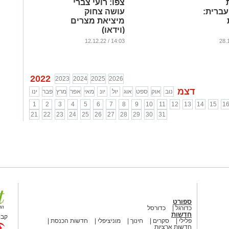
צפו: רועי צברי
ברית:
עושה צחוק
מיציאת מצרים
(וידאו)
"
...
14:03 / 12.12.22
2022
2023
2024
2025
2026
דצמ
נוב
אוק
ספט
אוג
יול
יונ
מאי
אפר
מרץ
פבר
ינו
1
2
3
4
5
6
7
8
9
10
11
12
13
14
15
1
21
22
23
24
25
26
27
28
29
30
31
ספורט
כדורגל
כדורסל
חדשות
קבו
פלילי
סקרים
חינוך
מוניציפלי
חדשות הכנסת
חדשות ארציות