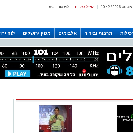
|
המייל האדום
|
לפרסום באתר
כילות
תרבות ובידור
אלבומים
מגזין ירושלים
לוח ירו
 רדיו ירושלים