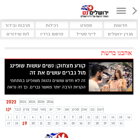
חדשות
ספורט
רכילות
תרבות ובידור
מגזין ירושלים
לייף סטייל
פרסום ברדיו
לוח שידורים
אהבנו ברשת
קורע מצחוק: נשים עושות שופינג
מול גברים עושים את זה
זה לא חדש שנשים נהנות משופינג במתחמי
הקניות הרבה יותר מאשר גברים. כך זה נראה
כשכל אחד מהמינים יוצא לשופינג - צפו
סרטון הקורע מצחוק
2022
2023
2024
2025
2026
ינו
דצמ
נוב
אוק
ספט
אוג
יול
יונ
מאי
אפר
מרץ
פבר
1
2
3
4
5
6
7
8
9
10
11
12
13
14
15
16
19
17
18
20
21
22
23
24
25
26
27
28
29
30
31