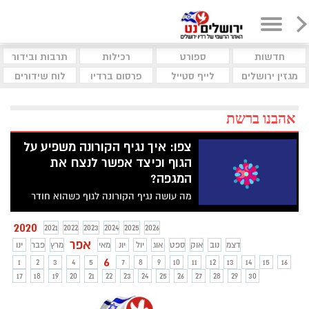
חדשות
ספורט
רכילות
תרבות ובידור
מגזין ירושלים
לייף סטייל
פרסום ברדיו
לוח שידורים
אהבנו ברשת
צפו: איך נגיף הקורונה משפיע על
הגוף וכיצד אפשר לנצח את
המגפה?
מה עושה נגיף הקורונה לגוף כשהוא חודר
אליו, למה הוא כל כך מסוכן לאנשים בעלי
מערכת חיסונית חלשה ואיך אפשר להתגבר
2020
2021
2022
2023
2024
2025
2026
על המגיפה? צפו בסרטון ההסבר הקצר על
אפר
דצמ
נוב
אוק
ספט
אוג
יול
יונ
מאי
מרץ
פבר
ינו
הקורונה
6
1
2
3
4
5
7
8
9
10
11
12
13
14
15
16
17
18
19
20
21
22
23
24
25
26
27
28
29
30