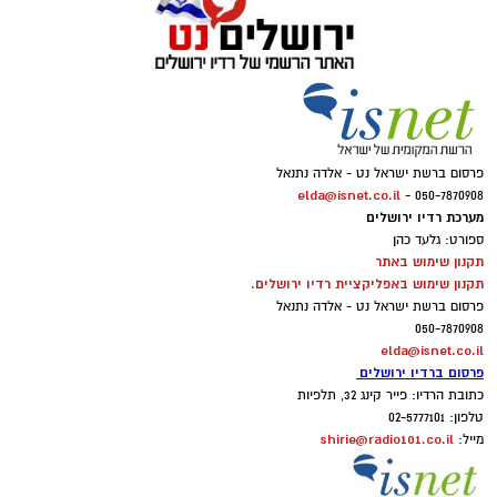
ישראל הוא משפחה אחת גדולה ושכל חיילי
צה"ל הם למעשה הילדים של כולנו...
פרסום ברשת ישראל נט - אלדה נתנאל
elda@isnet.co.il
050-7870908 -
מערכת רדיו ירושלים
ספורט: גלעד כהן
תקנון שימוש באתר
תקנון שימוש באפליקציית רדיו ירושלים.
פרסום ברשת ישראל נט - אלדה נתנאל
050-7870908
elda@isnet.co.il
פרסום ברדיו ירושלים
כתובת הרדיו: פייר קינג 32, תלפיות
טלפון: 02-5777101
shirie@radio101.co.il
מייל: