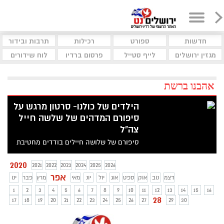
חדשות
ספורט
רכילות
תרבות ובידור
מגזין ירושלים
לייף סטייל
פרסום ברדיו
לוח שידורים
אהבנו ברשת
הילדים של כולנו- סרטון מרגש על
סיפורם המדהים של שלשה חייל
צה"ל
סיפורם של שלושה חיילים בודדים מחטיבת
גולני, שחלמו על שירות קרבי ונהרגו ביום
הראשון של הכניסה הקרקעית לעזה במבצע
2020
2021
2022
2023
2024
2025
2026
"צוק איתן". שון כרמלי, ג'ורדן בן סימון ומקס
אפר
דצמ
נוב
אוק
ספט
אוג
יול
יונ
מאי
מרץ
פבר
ינו
שטיינברג שגורלם הטרגי שזור זה בזה. אבי
1
2
3
4
5
6
7
8
9
10
11
12
13
14
15
16
מאור מרזוק ואנשי כאן 11 הציגו את סיפורם
28
17
18
19
20
21
22
23
24
25
26
27
29
30
המדהים והמרגש בסרט "הילדים של כולנו"
שאתם מוזמנים לצפות בו כעת ולזכור שעם