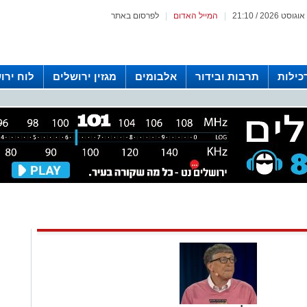
|
המייל האדום
|
לפרסום באתר
כילות
תרבות ובידור
אלבומים
מגזין ירושלים
לוח ירו
 רדיו ירושלים