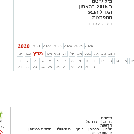
ביל גייטס
ב-2015: "האסון
הגדול הבא:
התפרצות
מגיפה"
13:07 / 19.03.20
...
2020
2021
2022
2023
2024
2025
2026
מרץ
דצמ
נוב
אוק
ספט
אוג
יול
יונ
מאי
אפר
פבר
ינו
1
2
3
4
5
6
7
8
9
10
11
12
13
14
15
1
21
22
23
24
25
26
27
28
29
30
31
ספורט
כדורגל
כדורסל
חדשות
קבו
פלילי
סקרים
חינוך
מוניציפלי
חדשות הכנסת
חדשות ארציות