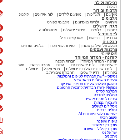
רכילות ולילה
רכילות
תרבות ובידור
מופעים
תערוכות
מופעים לילדים
לוח אירועים
קולנוע
אלבומים
אירועים
גלריות מועדונים
אלבומי ספורט
מגזין ירושלים
כתבות
בלוגים
סיפורי ירושלים
אסטרולוגיה
לייף סטייל
טרנדים
בריאות
אטרקציות ובילוי
הבלוגים
הבלוג של אייל בן שמחון
טארות עוזי הכהן
בלוגים אורחים
צרכנות ועסקים
תוכן שיווקי
קורונה - המדור המיוחד
קורונה - המדור המיוחד
חברות תוכנה
ירושלים נט
לוח ירושלים נט
יהדות
אהבנו ברשת
נוער
לוח השידורים של רדיו ירושלים
פנאי ואוכל
ירושלים
בקהילה
רדיו ירושלים
תחבורה ציבורית ב
נטיפס - רשת חברתית לטיפים והמלצות
שערים חשמליים בבאר שבע
הארגון העולמי של יהדות צפון אפריקה
Netips -רשת חברתית לחכמת ההמונים
המלצה לסרט
המלצה לסדרה
טיפים ליחסים אישיים
העצמה עצמית
מסלולים לטיולים
טיולים בדרום
ייעוץ טכנולוגי ופתרונות AI
עיצוב הבית
טיפוח ואופנה
עורך דין באשדוד
עורך דין פלילי באשדוד
ישראל נט
מתכונים