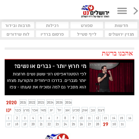
חדשות
ספורט
רכילות
תרבות ובידור
מגזין ירושלים
לייף סטייל
פרסום ברדיו
לוח שידורים
אהבנו ברשת
מי חרוץ יותר - גברים או נשים?
לפי הסטנדאפיסט רוני ששון נשים חרוצות
יותר מגברים. בדרכו הייחודית והקורעת מצחו
הוא מסביר גם למה ומוכיח את טענתו - צפו
בקטע הקורע מצחוק
2020
2021
2022
2023
2024
2025
2026
ינו
דצמ
נוב
אוק
ספט
אוג
יול
יונ
מאי
אפר
מרץ
פבר
1
2
3
4
5
6
7
8
9
10
11
12
13
14
15
16
29
17
18
19
20
21
22
23
24
25
26
27
28
30
31