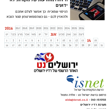
לאיפור
ידועים
הניסוי שמוכיח: כך אפשר לצלם אתכם
ולהאזין לכם - גם כשהסמארטפון סגור הובא
מדף הפייסבוק של : תכנית חיסכון
2016
2017
2018
2019
2020
2021
2022
2023
2024
2025
2026
אוג
דצמ
נוב
אוק
ספט
יול
יונ
מאי
אפר
מרץ
פבר
ינו
14
1
2
3
4
5
6
7
8
9
10
11
12
13
15
16
17
18
19
20
21
22
23
24
25
26
27
28
29
30
31
פרסום ברשת ישראל נט - אלדה נתנאל
elda@isnet.co.il
050-7870908 -
מערכת רדיו ירושלים