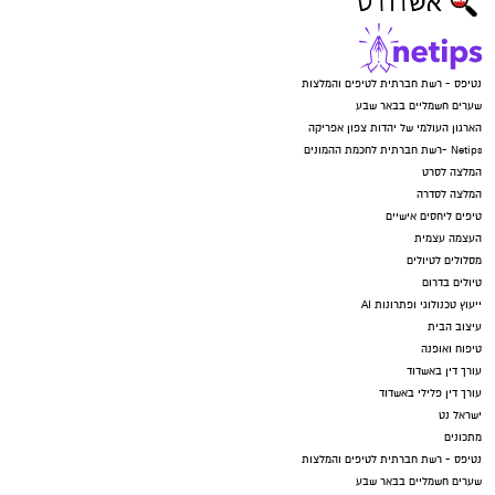
נטיפס - רשת חברתית לטיפים והמלצות
שערים חשמליים בבאר שבע
הארגון העולמי של יהדות צפון אפריקה
Netips -רשת חברתית לחכמת ההמונים
המלצה לסרט
המלצה לסדרה
טיפים ליחסים אישיים
העצמה עצמית
מסלולים לטיולים
טיולים בדרום
ייעוץ טכנולוגי ופתרונות AI
עיצוב הבית
טיפוח ואופנה
עורך דין באשדוד
עורך דין פלילי באשדוד
ישראל נט
מתכונים
נטיפס - רשת חברתית לטיפים והמלצות
שערים חשמליים בבאר שבע