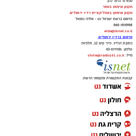
ספורט: גלעד כהן
תקנון שימוש באתר
תקנון שימוש באפליקציית רדיו ירושלים.
פרסום ברשת ישראל נט - אלדה נתנאל
050-7870908
elda@isnet.co.il
פרסום ברדיו ירושלים
כתובת הרדיו: פייר קינג 32, תלפיות
טלפון: 02-5777101
shirie@radio101.co.il
מייל:
קבוצת התקשורת ומקומוני הרשת: