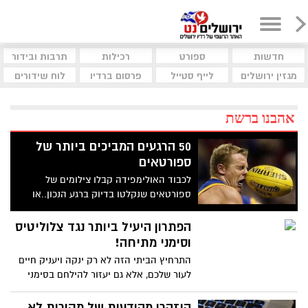
חדשות
ספורט
רכילות
תרבות ובידור
מגזין ירושלים
לייף סטייל
פרסום ברדיו
לוח שידורים
אהבנו ברשת
50 הרגעים המביכים ביותר של
ספורטאים
לכבוד האולימפידה קבלו צילומים של
ספורטאים שנקלטו בדיוק ברגע הנכון..או
שלא
הפתרון היעיל ביותר נגד צלוליטיס
וסימני מתיחה!
התרחיץ הביתי הזה לא רק ינקה ויעניק חיים
לעור שלכם, אלא גם יעזור להילחם בסימני
מתיחה ובדבר שאתם שונאים יותר מכל -
צלוליטיס. הובא מדף הפייסבוק: מדריכים
היזהרו מהודעות של מקורות לא